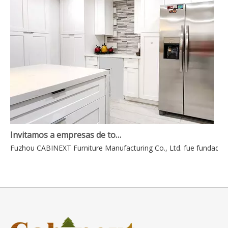
Invitamos a empresas de todo el mundo a contactarnos para realizar negocios mutuamente beneficiosos.
Fuzhou CABINEXT Furniture Manufacturing Co., Ltd. fue fundada en