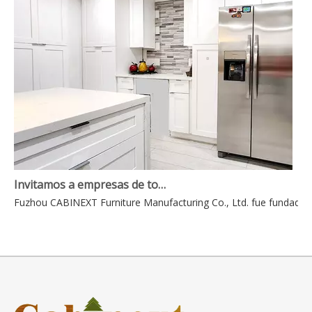
Invitamos a empresas de todo el mundo a contactarnos para realizar negocios mutuamente beneficiosos.
Fuzhou CABINEXT Furniture Manufacturing Co., Ltd. fue fundada en